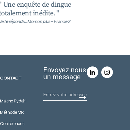
" Une enquête de dingue
totalement inédite. "
Je te réponds... Moi non plus - France 2
Envoyez nous
un message
CONTACT
→
Malene Rydahl
Méthode MR
Conférences